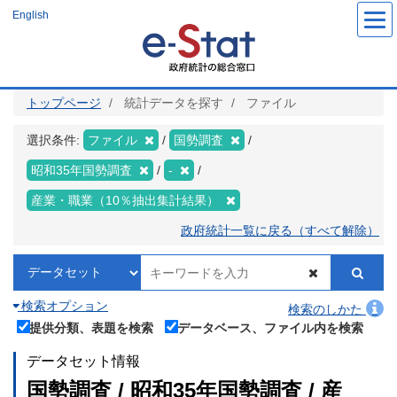
メ
English
イ
ン
コ
ン
テ
ン
ツ
トップページ
統計データを探す
ファイル
に
移
動
選択条件:
ファイル
国勢調査
昭和35年国勢調査
-
産業・職業（10％抽出集計結果）
政府統計一覧に戻る（すべて解除）
検索オプション
検索のしかた
提供分類、表題を検索
データベース、ファイル内を検索
データセット情報
国勢調査 / 昭和35年国勢調査 / 産