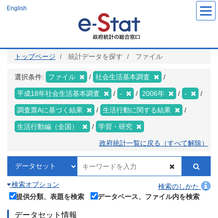
メ
English
イ
ン
コ
ン
テ
ン
ツ
トップページ
統計データを探す
ファイル
に
移
動
選択条件:
ファイル
社会生活基本調査
平成18年社会生活基本調査
-
2006年
-
調査票Aに基づく結果
生活行動に関する結果
生活行動編（全国）
学習・研究
政府統計一覧に戻る（すべて解除）
検索オプション
検索のしかた
提供分類、表題を検索
データベース、ファイル内を検索
データセット情報