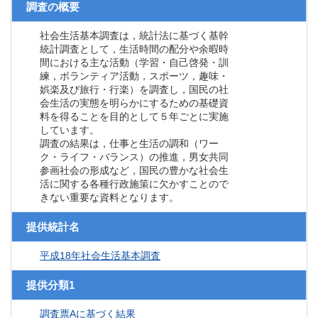
調査の概要
社会生活基本調査は，統計法に基づく基幹
統計調査として，生活時間の配分や余暇時
間における主な活動（学習・自己啓発・訓
練，ボランティア活動，スポーツ，趣味・
娯楽及び旅行・行楽）を調査し，国民の社
会生活の実態を明らかにするための基礎資
料を得ることを目的として５年ごとに実施
しています。
調査の結果は，仕事と生活の調和（ワー
ク・ライフ・バランス）の推進，男女共同
参画社会の形成など，国民の豊かな社会生
活に関する各種行政施策に欠かすことので
きない重要な資料となります。
提供統計名
平成18年社会生活基本調査
提供分類1
調査票Aに基づく結果