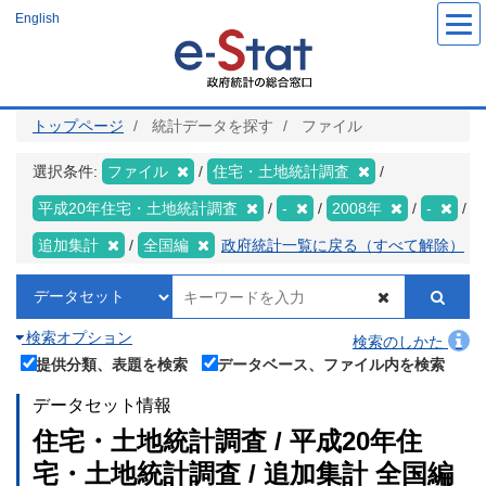
メ
English
イ
ン
コ
ン
テ
ン
ツ
トップページ
統計データを探す
ファイル
に
移
動
選択条件:
ファイル
住宅・土地統計調査
平成20年住宅・土地統計調査
-
2008年
-
追加集計
全国編
政府統計一覧に戻る（すべて解除）
検索オプション
検索のしかた
提供分類、表題を検索
データベース、ファイル内を検索
データセット情報
住宅・土地統計調査 / 平成20年住
宅・土地統計調査 / 追加集計 全国編