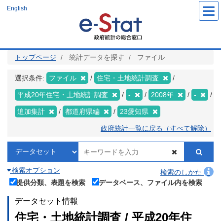
メ
English
イ
ン
コ
ン
テ
ン
ツ
トップページ
統計データを探す
ファイル
に
移
動
選択条件:
ファイル
住宅・土地統計調査
平成20年住宅・土地統計調査
-
2008年
-
追加集計
都道府県編
23愛知県
政府統計一覧に戻る（すべて解除）
検索オプション
検索のしかた
提供分類、表題を検索
データベース、ファイル内を検索
データセット情報
住宅・土地統計調査 / 平成20年住