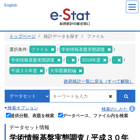
メ
English
イ
ン
コ
ン
テ
ン
ツ
トップページ
統計データを探す
ファイル
に
移
動
選択条件:
ファイル
学術情報基盤実態調査
学術情報基盤実態調査
-
2018年度
-
平成３０年度
大学図書館編
政府統計一覧に戻る（すべて解除）
検索オプション
検索のしかた
提供分類、表題を検索
データベース、ファイル内を検索
データセット情報
学術情報基盤実態調査 / 平成３０年