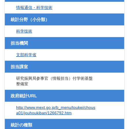
情報通信・科学技術
統計分野（小分類）
科学技術
担当機関
文部科学省
担当課室
研究振興局参事官（情報担当）付学術基盤
整備室
政府統計URL
http://www.mext.go.jp/b_menu/toukei/chous
a01/jouhoukiban/1266792.htm
統計の種類