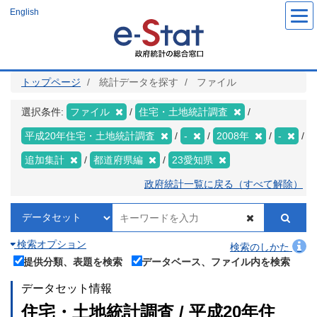
メ
English
イ
ン
コ
ン
テ
ン
ツ
トップページ
統計データを探す
ファイル
に
移
動
選択条件:
ファイル
住宅・土地統計調査
平成20年住宅・土地統計調査
-
2008年
-
追加集計
都道府県編
23愛知県
政府統計一覧に戻る（すべて解除）
検索オプション
検索のしかた
提供分類、表題を検索
データベース、ファイル内を検索
データセット情報
住宅・土地統計調査 / 平成20年住