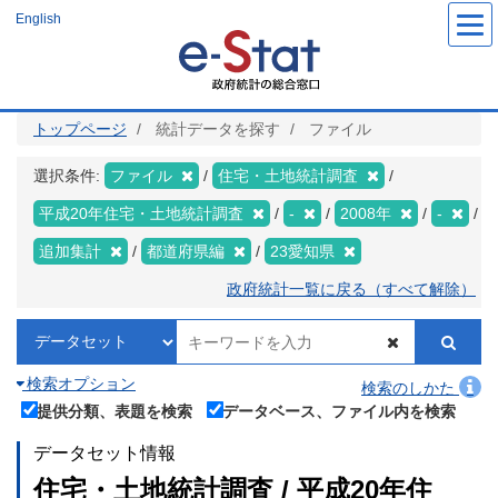
メ
English
イ
ン
コ
ン
テ
ン
ツ
トップページ
統計データを探す
ファイル
に
移
動
選択条件:
ファイル
住宅・土地統計調査
平成20年住宅・土地統計調査
-
2008年
-
追加集計
都道府県編
23愛知県
政府統計一覧に戻る（すべて解除）
検索オプション
検索のしかた
提供分類、表題を検索
データベース、ファイル内を検索
データセット情報
住宅・土地統計調査 / 平成20年住