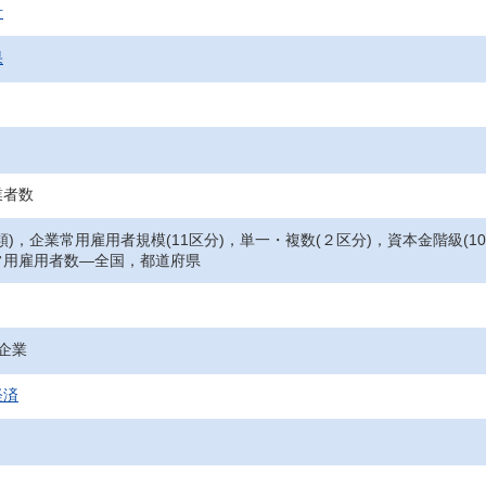
計
果
業者数
類)，企業常用雇用者規模(11区分)，単一・複数(２区分)，資本金階級(
常用雇用者数―全国，都道府県
所企業
経済