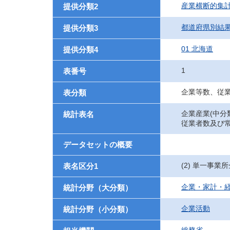
産業横断的集
提供分類2
都道府県別結
提供分類3
01 北海道
提供分類4
1
表番号
企業等数、従
表分類
企業産業(中分
統計表名
従業者数及び
データセットの概要
(2) 単一事業
表名区分1
企業・家計・
統計分野（大分類）
企業活動
統計分野（小分類）