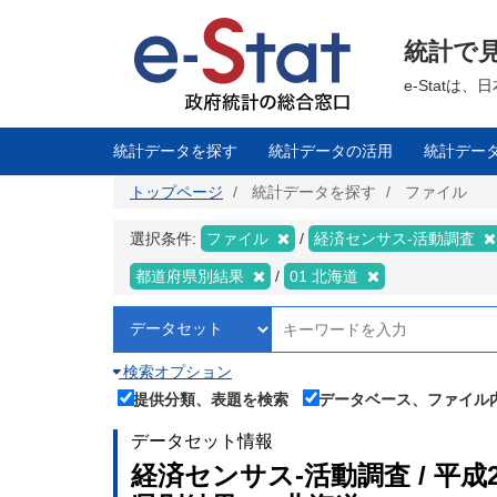
メ
イ
ン
統計で
コ
ン
テ
e-Stat
ン
ツ
に
移
統計データを探す
統計データの活用
統計デー
動
トップページ
統計データを探す
ファイル
選択条件:
ファイル
経済センサス‐活動調査
都道府県別結果
01 北海道
検索オプション
提供分類、表題を検索
データベース、ファイル
データセット情報
経済センサス‐活動調査 / 平