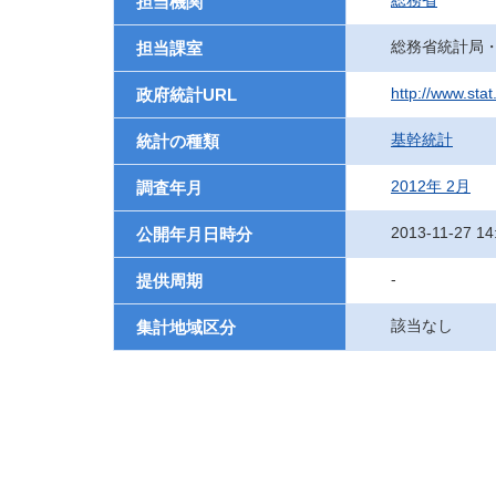
総務省
担当機関
総務省統計局
担当課室
http://www.sta
政府統計URL
基幹統計
統計の種類
2012年 2月
調査年月
2013-11-27 14
公開年月日時分
-
提供周期
該当なし
集計地域区分