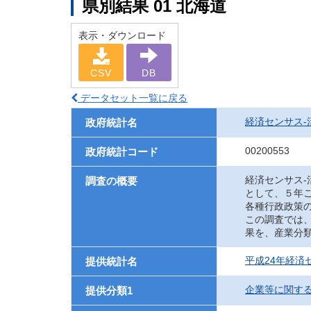
県別結果 01 北海道
表示・ダウンロード
CSV
DB
データセット一覧に戻る
経済センサス‐
政府統計名
00200553
政府統計コード
経済センサス
調査の概要
として、５年
各種行政政策
この調査では
果を、産業分
平成24年経済
提供統計名
企業等に関す
提供分類1