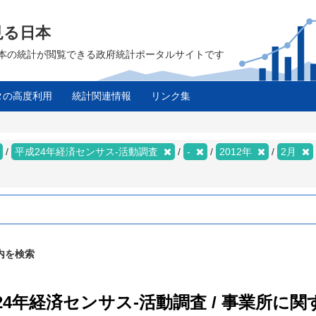
見る日本
は、日本の統計が閲覧できる政府統計ポータルサイトです
タの高度利用
統計関連情報
リンク集
平成24年経済センサス‐活動調査
-
2012年
2月
内を検索
成24年経済センサス‐活動調査 / 事業所に