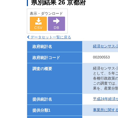
県別結果 26 京都府
表示・ダウンロード
CSV
DB
データセット一覧に戻る
経済センサス‐
政府統計名
00200553
政府統計コード
経済センサス
調査の概要
として、５年
各種行政政策
この調査では
果を、産業分
平成24年経済
提供統計名
事業所に関す
提供分類1