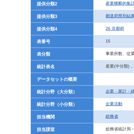
産業横断的集
提供分類2
都道府県別結
提供分類3
26 京都府
提供分類4
15
表番号
事業所数、従
表分類
産業(中分類)
統計表名
データセットの概要
企業・家計・
統計分野（大分類）
企業活動
統計分野（小分類）
総務省
担当機関
総務省統計局
担当課室