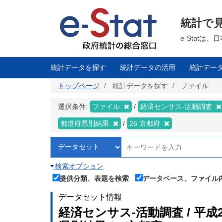
メ
イ
ン
統計で
コ
ン
テ
e-Stat
ン
ツ
に
移
統計データを探す
統計データの活用
統計デー
動
トップページ
統計データを探す
ファイル
選択条件:
ファイル
経済センサス‐活動調査
都道府県別結果
26 京都府
検索オプション
提供分類、表題を検索
データベース、ファイル
データセット情報
経済センサス‐活動調査 / 平