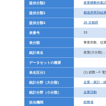
産業横断的集
提供分類2
都道府県別結
提供分類3
26 京都府
提供分類4
33
表番号
事業所数、従
表分類
産業(大分類)
統計表名
データセットの概要
(1) 総数～F
表名区分1
企業・家計・
統計分野（大分類）
企業活動
統計分野（小分類）
総務省
担当機関