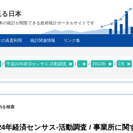
見る日本
は、日本の統計が閲覧できる政府統計ポータルサイトです
タの高度利用
統計関連情報
リンク集
平成24年経済センサス‐活動調査
-
2012年
2月
内を検索
成24年経済センサス‐活動調査 / 事業所に