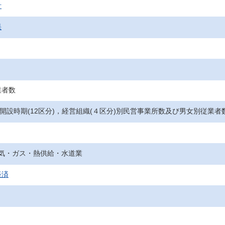
計
果
業者数
，開設時期(12区分)，経営組織(４区分)別民営事業所数及び男女別従業
 電気・ガス・熱供給・水道業
経済