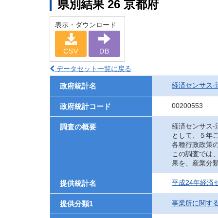
県別結果 26 京都府
表示・ダウンロード
CSV
DB
データセット一覧に戻る
経済センサス‐
政府統計名
00200553
政府統計コード
経済センサス
調査の概要
として、５年
各種行政政策
この調査では
果を、産業分
平成24年経済
提供統計名
事業所に関す
提供分類1