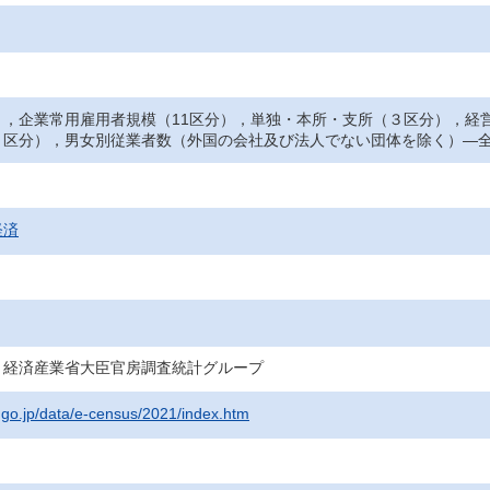
），企業常用雇用者規模（11区分），単独・本所・支所（３区分），経
３区分），男女別従業者数（外国の会社及び法人でない団体を除く）―
経済
・経済産業省大臣官房調査統計グループ
t.go.jp/data/e-census/2021/index.htm