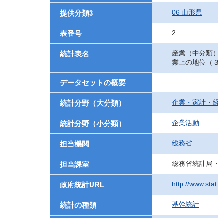
06 山形県
提供分類3
2
表番号
産業（中分類
統計表名
業上の地位（
データセットの概要
企業・家計・
統計分野（大分類）
企業活動
統計分野（小分類）
総務省
担当機関
総務省統計局
担当課室
http://www.sta
政府統計URL
基幹統計
統計の種類