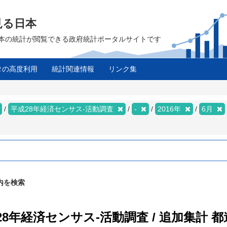
見る日本
は、日本の統計が閲覧できる政府統計ポータルサイトです
タの高度利用
統計関連情報
リンク集
平成28年経済センサス‐活動調査
-
2016年
6月
内を検索
28年経済センサス‐活動調査 / 追加集計 都