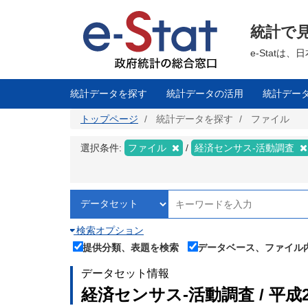
メ
イ
ン
統計で
コ
ン
テ
e-Stat
ン
ツ
に
移
統計データを探す
統計データの活用
統計デー
動
トップページ
統計データを探す
ファイル
選択条件:
ファイル
経済センサス‐活動調査
検索オプション
提供分類、表題を検索
データベース、ファイル
データセット情報
経済センサス‐活動調査 / 平成