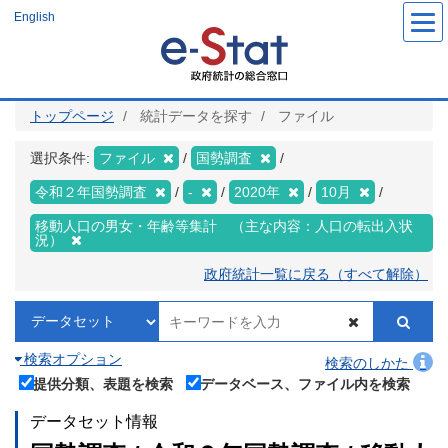
メ
English
イ
ン
コ
ン
テ
ン
ツ
トップページ
統計データを探す
ファイル
に
移
動
選択条件:
ファイル
国勢調査
令和２年国勢調査
-
2020年
10月
移動人口の男女・年齢等集計 （主な内容：人口の転出入状
況）
政府統計一覧に戻る（すべて解除）
検索オプション
検索のしかた
提供分類、表題を検索
データベース、ファイル内を検索
データセット情報