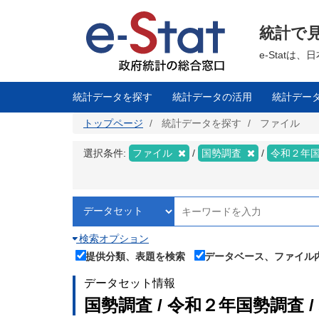
メ
イ
ン
統計で
コ
ン
テ
e-Stat
ン
ツ
に
移
統計データを探す
統計データの活用
統計デー
動
トップページ
統計データを探す
ファイル
選択条件:
ファイル
国勢調査
令和２年
検索オプション
提供分類、表題を検索
データベース、ファイル
データセット情報
国勢調査 / 令和２年国勢調査