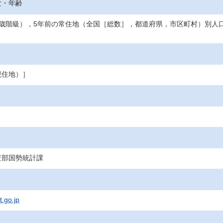
女・年齢
5歳階級），5年前の常住地（全国［総数］，都道府県，市区町村）別人
現住地）］
査部国勢統計課
t.go.jp