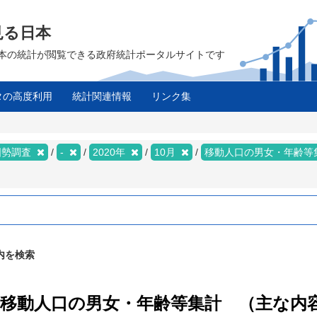
見る日本
は、日本の統計が閲覧できる政府統計ポータルサイトです
タの高度利用
統計関連情報
リンク集
国勢調査
-
2020年
10月
移動人口の男女・年齢等
内を検索
 / 移動人口の男女・年齢等集計 （主な