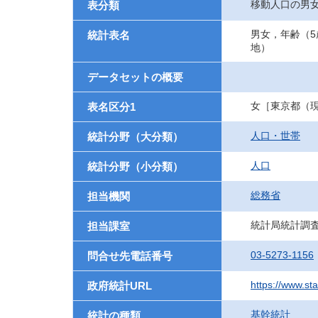
移動人口の男
表分類
男女，年齢（
統計表名
地）
データセットの概要
女［東京都（
表名区分1
人口・世帯
統計分野（大分類）
人口
統計分野（小分類）
総務省
担当機関
統計局統計調
担当課室
03-5273-1156
問合せ先電話番号
https://www.sta
政府統計URL
基幹統計
統計の種類