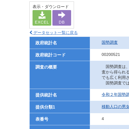
表示・ダウンロード
EXCEL
DB
データセット一覧に戻る
国勢調査
政府統計名
00200521
政府統計コード
国勢調査は、
調査の概要
査から得られ
でも広く利用
国勢調査では
令和２年国勢
提供統計名
移動人口の男
提供分類1
4
表番号