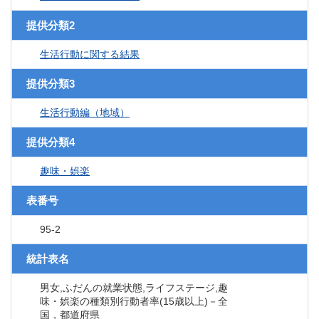
提供分類2
生活行動に関する結果
提供分類3
生活行動編（地域）
提供分類4
趣味・娯楽
表番号
95-2
統計表名
男女,ふだんの就業状態,ライフステージ,趣
味・娯楽の種類別行動者率(15歳以上)－全
国，都道府県