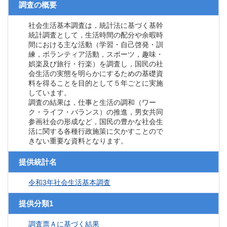
調査の概要
社会生活基本調査は，統計法に基づく基幹
統計調査として，生活時間の配分や余暇時
間における主な活動（学習・自己啓発・訓
練，ボランティア活動，スポーツ，趣味・
娯楽及び旅行・行楽）を調査し，国民の社
会生活の実態を明らかにするための基礎資
料を得ることを目的として５年ごとに実施
しています。
調査の結果は，仕事と生活の調和（ワー
ク・ライフ・バランス）の推進，男女共同
参画社会の形成など，国民の豊かな社会生
活に関する各種行政施策に欠かすことので
きない重要な資料となります。
提供統計名
令和3年社会生活基本調査
提供分類1
調査票Ａに基づく結果