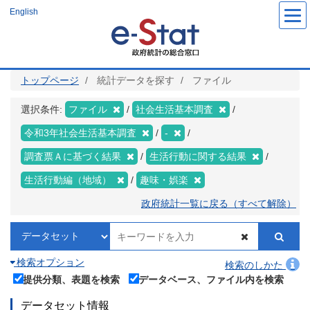
メ
English
イ
ン
コ
ン
テ
ン
ツ
トップページ
統計データを探す
ファイル
に
移
動
選択条件:
ファイル
社会生活基本調査
令和3年社会生活基本調査
-
調査票Ａに基づく結果
生活行動に関する結果
生活行動編（地域）
趣味・娯楽
政府統計一覧に戻る（すべて解除）
検索オプション
検索のしかた
提供分類、表題を検索
データベース、ファイル内を検索
データセット情報