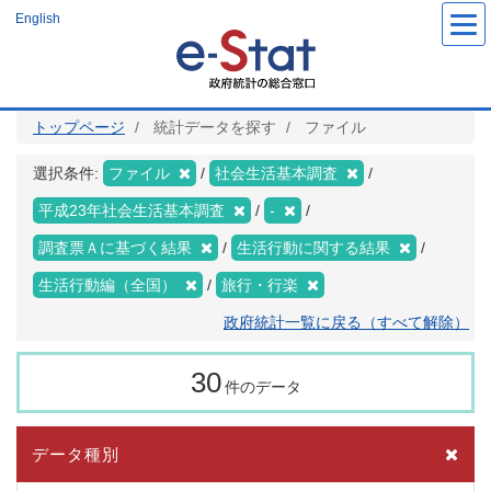
メ
English
イ
ン
コ
ン
テ
ン
ツ
トップページ
統計データを探す
ファイル
に
移
動
選択条件:
ファイル
社会生活基本調査
平成23年社会生活基本調査
-
調査票Ａに基づく結果
生活行動に関する結果
生活行動編（全国）
旅行・行楽
政府統計一覧に戻る（すべて解除）
30
件のデータ
データ種別