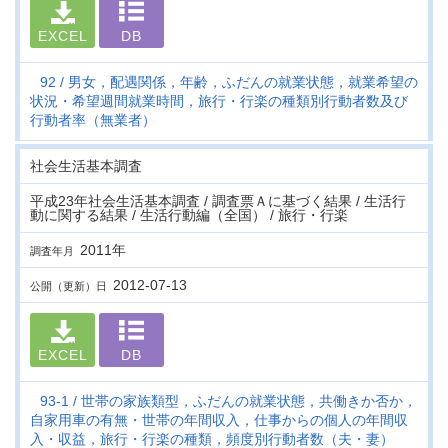
EXCEL
DB
92
男女，配遇関係，年齢，ふだんの就業状態，就業希望の
状況・希望週間就業時間，旅行・行楽の種類別行動者数及び
行動者率（無業者）
社会生活基本調査
平成23年社会生活基本調査 / 調査票Ａに基づく結果 / 生活行
動に関する結果 / 生活行動編（全国） / 旅行・行楽
2011年
調査年月
2012-07-13
公開（更新）日
EXCEL
DB
93-1
世帯の家族類型，ふだんの就業状態，共働きか否か，
自家用車の有無・世帯の年間収入，仕事からの個人の年間収
入・収益，旅行・行楽の種類，頻度別行動者数（夫・妻）