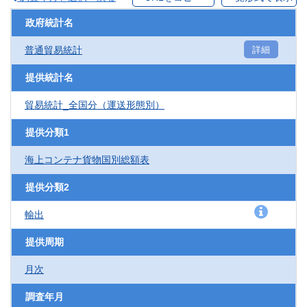
政府統計名
普通貿易統計
詳細
提供統計名
貿易統計_全国分（運送形態別）
提供分類1
海上コンテナ貨物国別総額表
提供分類2
輸出
提供周期
月次
調査年月