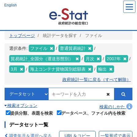
メ
English
イ
ン
コ
ン
テ
ン
ツ
トップページ
統計データを探す
ファイル
に
移
動
選択条件:
ファイル
普通貿易統計
貿易統計_全国分（運送形態別）
月次
2007年
3月
海上コンテナ貨物国別総額表
輸出
政府統計一覧に戻る（すべて解除）
検索オプション
検索のしかた
提供分類、表題を検索
データベース、ファイル内を検索
データセット一覧
調査年月を選択へ戻る
URLをコピー
一覧形式で表示