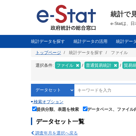
メ
イ
ン
統計で
コ
ン
テ
e-Stat
ン
ツ
に
移
統計データを探す
統計データの活用
統計デー
動
トップページ
統計データを探す
ファイル
選択条件:
ファイル
普通貿易統計
貿易
検索オプション
提供分類、表題を検索
データベース、ファイル
データセット一覧
調査年月を選択へ戻る