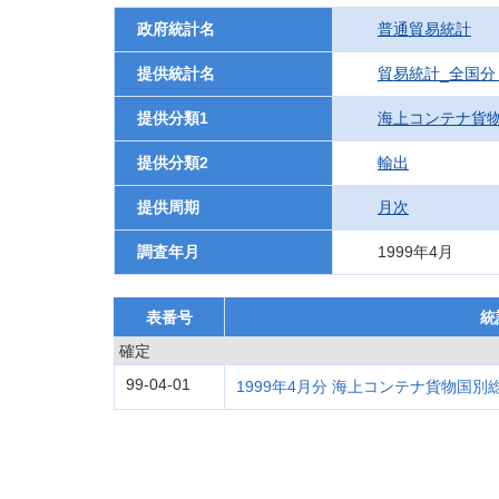
政府統計名
普通貿易統計
提供統計名
貿易統計_全国分
提供分類1
海上コンテナ貨
提供分類2
輸出
提供周期
月次
調査年月
1999年4月
表番号
統
確定
99-04-01
1999年4月分 海上コンテナ貨物国別総