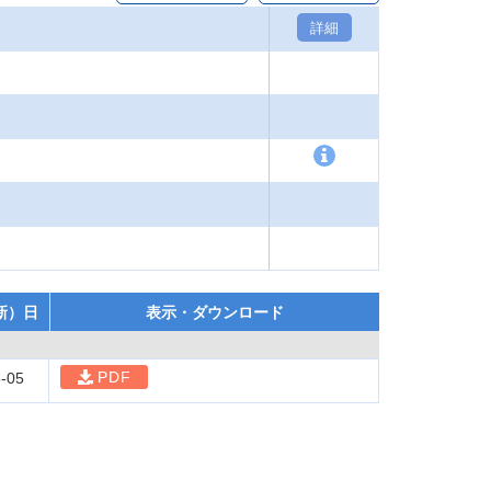
詳細
新）日
表示・ダウンロード
PDF
-05