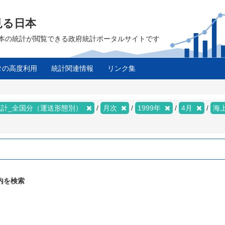
見る日本
は、日本の統計が閲覧できる政府統計ポータルサイトです
タの高度利用
統計関連情報
リンク集
統計_全国分（運送形態別）
月次
1999年
4月
海
内を検索