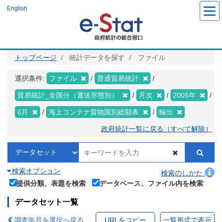
メ
English
イ
ン
コ
ン
テ
ン
ツ
トップページ
統計データを探す
ファイル
に
移
動
選択条件:
ファイル
普通貿易統計
貿易統計_全国分（運送形態別）
月次
2005年
6月
海上コンテナ貨物国別総額表
輸出
政府統計一覧に戻る（すべて解除）
検索オプション
検索のしかた
提供分類、表題を検索
データベース、ファイル内を検索
データセット一覧
調査年月を選択へ戻る
URLをコピー
一覧形式で表示