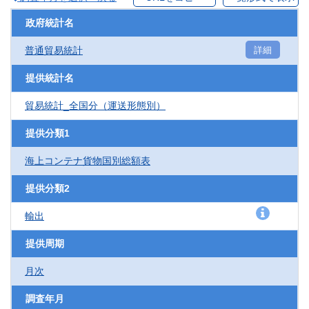
政府統計名
普通貿易統計
詳細
提供統計名
貿易統計_全国分（運送形態別）
提供分類1
海上コンテナ貨物国別総額表
提供分類2
輸出
提供周期
月次
調査年月