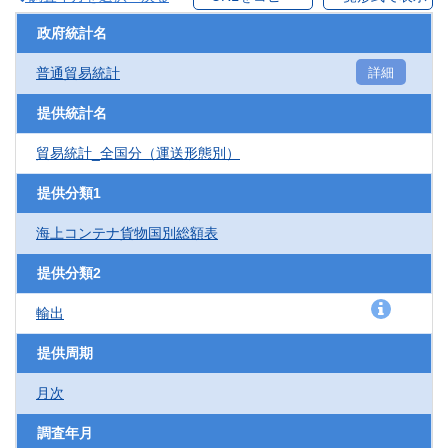
政府統計名
普通貿易統計
詳細
提供統計名
貿易統計_全国分（運送形態別）
提供分類1
海上コンテナ貨物国別総額表
提供分類2
輸出
提供周期
月次
調査年月