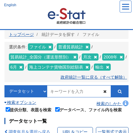
メ
English
イ
ン
コ
ン
テ
ン
ツ
トップページ
統計データを探す
ファイル
に
移
動
選択条件:
ファイル
普通貿易統計
貿易統計_全国分（運送形態別）
月次
2008年
6月
海上コンテナ貨物国別総額表
輸出
政府統計一覧に戻る（すべて解除）
検索オプション
検索のしかた
提供分類、表題を検索
データベース、ファイル内を検索
データセット一覧
調査年月を選択へ戻る
URLをコピー
一覧形式で表示