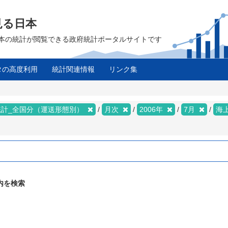
見る日本
は、日本の統計が閲覧できる政府統計ポータルサイトです
タの高度利用
統計関連情報
リンク集
統計_全国分（運送形態別）
月次
2006年
7月
海
内を検索