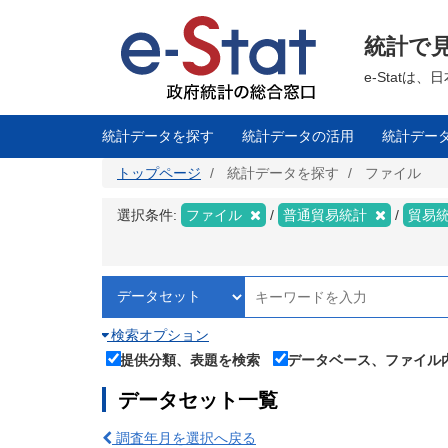
メ
イ
ン
統計で
コ
ン
テ
e-Stat
ン
ツ
に
移
統計データを探す
統計データの活用
統計デー
動
トップページ
統計データを探す
ファイル
選択条件:
ファイル
普通貿易統計
貿易
検索オプション
提供分類、表題を検索
データベース、ファイル
データセット一覧
調査年月を選択へ戻る