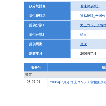
政府統計名
普通貿易統計
提供統計名
貿易統計_全国分
提供分類1
海上コンテナ貨
提供分類2
輸出
提供周期
月次
調査年月
2006年7月
表番号
統
確定
06-07-01
2006年7月分 海上コンテナ貨物国別総