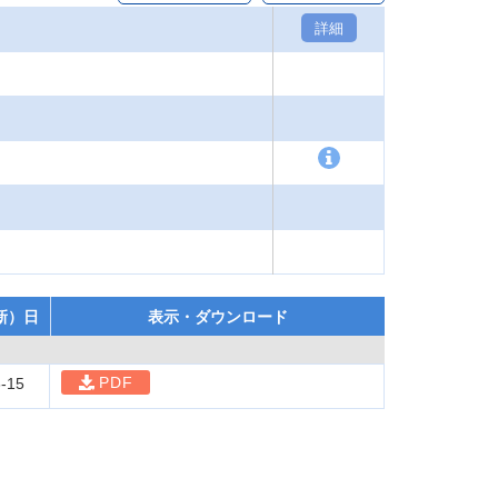
詳細
新）日
表示・ダウンロード
PDF
-15