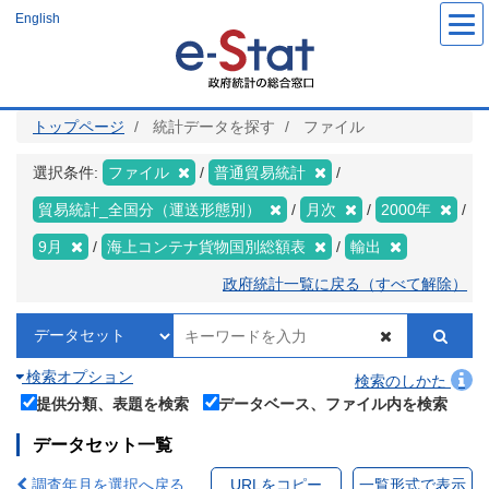
メ
English
イ
ン
コ
ン
テ
ン
ツ
トップページ
統計データを探す
ファイル
に
移
動
選択条件:
ファイル
普通貿易統計
貿易統計_全国分（運送形態別）
月次
2000年
9月
海上コンテナ貨物国別総額表
輸出
政府統計一覧に戻る（すべて解除）
検索オプション
検索のしかた
提供分類、表題を検索
データベース、ファイル内を検索
データセット一覧
調査年月を選択へ戻る
URLをコピー
一覧形式で表示