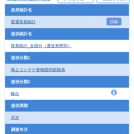
政府統計名
普通貿易統計
詳細
提供統計名
貿易統計_全国分（運送形態別）
提供分類1
海上コンテナ貨物国別総額表
提供分類2
輸出
提供周期
月次
調査年月