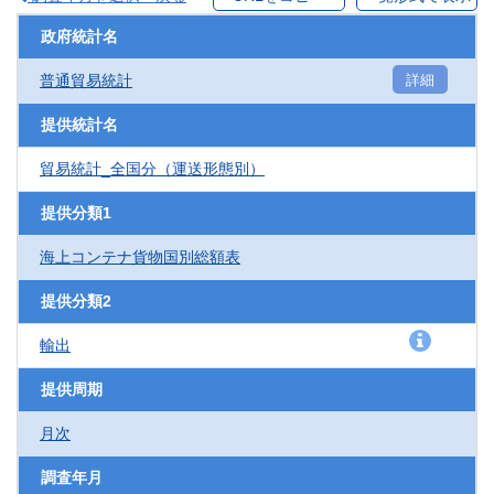
政府統計名
普通貿易統計
詳細
提供統計名
貿易統計_全国分（運送形態別）
提供分類1
海上コンテナ貨物国別総額表
提供分類2
輸出
提供周期
月次
調査年月