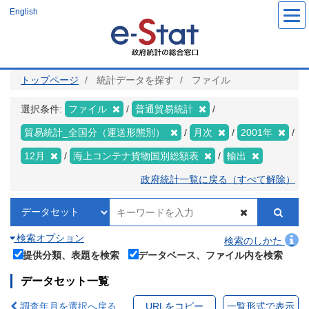
メ
English
イ
ン
コ
ン
テ
ン
ツ
トップページ
統計データを探す
ファイル
に
移
動
選択条件:
ファイル
普通貿易統計
貿易統計_全国分（運送形態別）
月次
2001年
12月
海上コンテナ貨物国別総額表
輸出
政府統計一覧に戻る（すべて解除）
検索オプション
検索のしかた
提供分類、表題を検索
データベース、ファイル内を検索
データセット一覧
調査年月を選択へ戻る
URLをコピー
一覧形式で表示