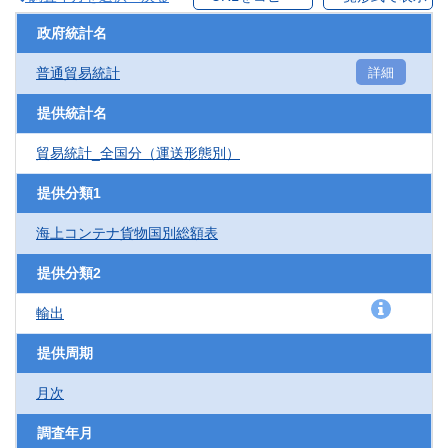
政府統計名
普通貿易統計
詳細
提供統計名
貿易統計_全国分（運送形態別）
提供分類1
海上コンテナ貨物国別総額表
提供分類2
輸出
提供周期
月次
調査年月