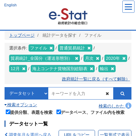
メ
English
イ
ン
コ
ン
テ
ン
ツ
トップページ
統計データを探す
ファイル
に
移
動
選択条件:
ファイル
普通貿易統計
貿易統計_全国分（運送形態別）
月次
2020年
12月
海上コンテナ貨物国別総額表
輸出
政府統計一覧に戻る（すべて解除）
検索オプション
検索のしかた
提供分類、表題を検索
データベース、ファイル内を検索
データセット一覧
調査年月を選択へ戻る
URLをコピー
一覧形式で表示