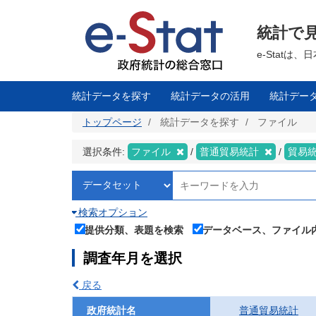
メ
イ
ン
統計で
コ
ン
テ
e-Stat
ン
ツ
に
移
統計データを探す
統計データの活用
統計デー
動
トップページ
統計データを探す
ファイル
選択条件:
ファイル
普通貿易統計
貿易
検索オプション
提供分類、表題を検索
データベース、ファイル
調査年月を選択
戻る
政府統計名
普通貿易統計