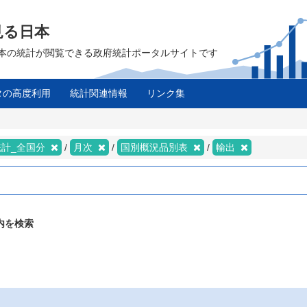
見る日本
は、日本の統計が閲覧できる政府統計ポータルサイトです
タの高度利用
統計関連情報
リンク集
統計_全国分
月次
国別概況品別表
輸出
内を検索