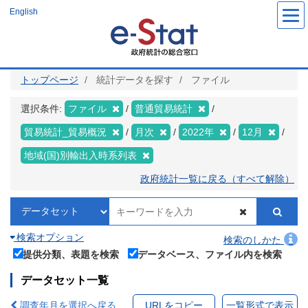
メ
English
イ
ン
コ
ン
テ
ン
ツ
トップページ
統計データを探す
ファイル
に
移
動
選択条件:
ファイル
普通貿易統計
貿易統計_貿易概況
月次
2022年
12月
地域(国)別輸出入時系列表
政府統計一覧に戻る（すべて解除）
検索オプション
検索のしかた
提供分類、表題を検索
データベース、ファイル内を検索
データセット一覧
調査年月を選択へ戻る
URLをコピー
一覧形式で表示