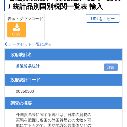
/ 統計品別国別税関一覧表 輸入
表示・ダウンロード
URLをコピー
CSV
データセット一覧に戻る
政府統計名
普通貿易統計
詳細
政府統計コード
00350300
調査の概要
外国貿易等に関する統計は、日本の貿易の
実態を把握し各国の外国貿易との比較を可
能にするもので、国や地方公共団体などの