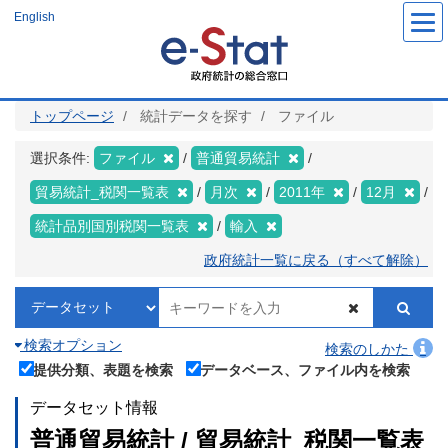
メ
English
イ
ン
コ
ン
テ
ン
ツ
トップページ
統計データを探す
ファイル
に
移
動
選択条件:
ファイル
普通貿易統計
貿易統計_税関一覧表
月次
2011年
12月
統計品別国別税関一覧表
輸入
政府統計一覧に戻る（すべて解除）
検索オプション
検索のしかた
提供分類、表題を検索
データベース、ファイル内を検索
データセット情報
普通貿易統計 / 貿易統計_税関一覧表