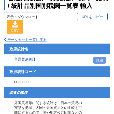
/ 統計品別国別税関一覧表 輸入
表示・ダウンロード
URLをコピー
CSV
データセット一覧に戻る
政府統計名
普通貿易統計
詳細
政府統計コード
00350300
調査の概要
外国貿易等に関する統計は、日本の貿易の
実態を把握し各国の外国貿易との比較を可
能にするもので、国や地方公共団体などの