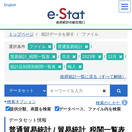
メ
English
イ
ン
コ
ン
テ
ン
ツ
トップページ
統計データを探す
ファイル
に
移
動
選択条件:
ファイル
普通貿易統計
貿易統計_税関一覧表
月次
2023年
12月
統計品別国別税関一覧表
輸入
政府統計一覧に戻る（すべて解除）
検索オプション
検索のしかた
提供分類、表題を検索
データベース、ファイル内を検索
データセット情報
普通貿易統計 / 貿易統計_税関一覧表