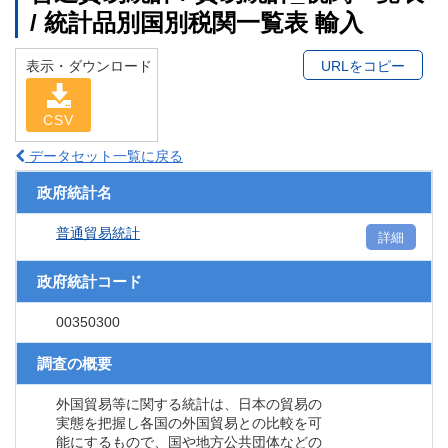
/ 統計品別国別税関一覧表 輸入
表示・ダウンロード
URLをコピー
CSV
データセット一覧に戻る
政府統計名
普通貿易統計
詳細
政府統計コード
00350300
調査の概要
外国貿易等に関する統計は、日本の貿易の
実態を把握し各国の外国貿易との比較を可
能にするもので、国や地方公共団体などの