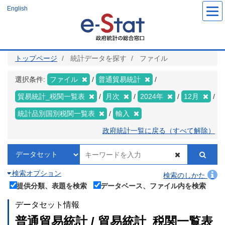
メ
English
イ
ン
コ
ン
テ
ン
ツ
トップページ
統計データを探す
ファイル
に
移
動
選択条件:
ファイル
普通貿易統計
貿易統計_税関一覧表
月次
2024年
12月
統計品別国別税関一覧表
輸入
政府統計一覧に戻る（すべて解除）
検索オプション
検索のしかた
提供分類、表題を検索
データベース、ファイル内を検索
データセット情報
普通貿易統計 / 貿易統計_税関一覧表