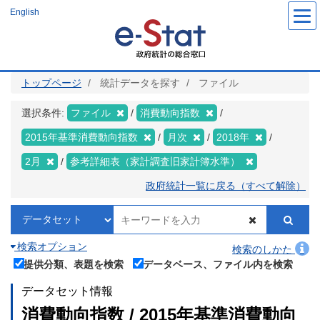
メ
English
イ
ン
コ
ン
テ
ン
ツ
トップページ
統計データを探す
ファイル
に
移
動
選択条件:
ファイル
消費動向指数
2015年基準消費動向指数
月次
2018年
2月
参考詳細表（家計調査旧家計簿水準）
政府統計一覧に戻る（すべて解除）
検索オプション
検索のしかた
提供分類、表題を検索
データベース、ファイル内を検索
データセット情報
消費動向指数 / 2015年基準消費動向