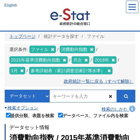
メ
English
イ
ン
コ
ン
テ
ン
ツ
トップページ
統計データを探す
ファイル
に
移
動
選択条件:
ファイル
消費動向指数
2015年基準消費動向指数
月次
2018年
3月
参考詳細表（家計調査旧家計簿水準）
政府統計一覧に戻る（すべて解除）
検索オプション
検索のしかた
提供分類、表題を検索
データベース、ファイル内を検索
データセット情報
消費動向指数 / 2015年基準消費動向