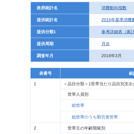
政府統計名
消費動向指数
提供統計名
2015年基準消
提供分類1
参考詳細表（家
提供周期
月次
調査年月
2018年3月
表番号
統
1
＜品目分類＞1世帯当たり品目別支出
世帯人員別
総世帯
総世帯のうち勤労者世帯
2
世帯主の年齢階級別