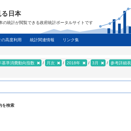
見る日本
は、日本の統計が閲覧できる政府統計ポータルサイトです
タの高度利用
統計関連情報
リンク集
5年基準消費動向指数
月次
2018年
3月
参考詳細
内を検索