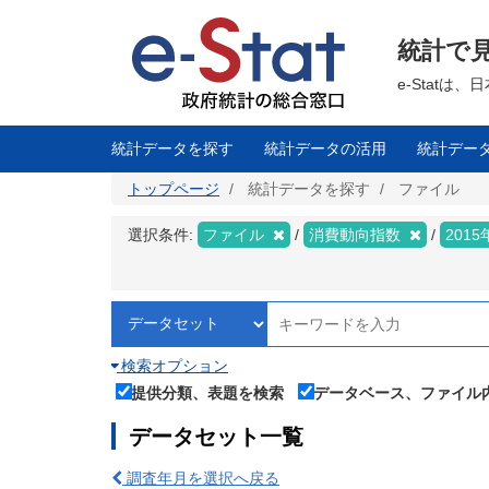
メ
イ
ン
統計で
コ
ン
テ
e-Stat
ン
ツ
に
移
統計データを探す
統計データの活用
統計デー
動
トップページ
統計データを探す
ファイル
選択条件:
ファイル
消費動向指数
201
検索オプション
提供分類、表題を検索
データベース、ファイル
データセット一覧
調査年月を選択へ戻る