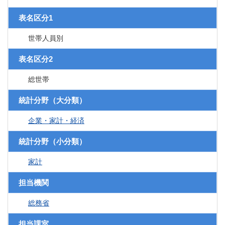
表名区分1
世帯人員別
表名区分2
総世帯
統計分野（大分類）
企業・家計・経済
統計分野（小分類）
家計
担当機関
総務省
担当課室