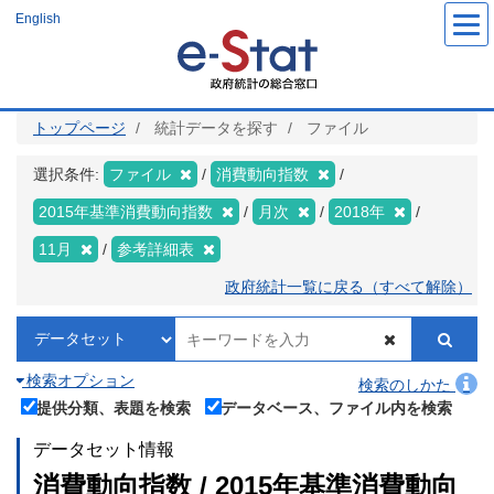
メ
English
イ
ン
コ
ン
テ
ン
ツ
トップページ
統計データを探す
ファイル
に
移
動
選択条件:
ファイル
消費動向指数
2015年基準消費動向指数
月次
2018年
11月
参考詳細表
政府統計一覧に戻る（すべて解除）
検索オプション
検索のしかた
提供分類、表題を検索
データベース、ファイル内を検索
データセット情報
消費動向指数 / 2015年基準消費動向