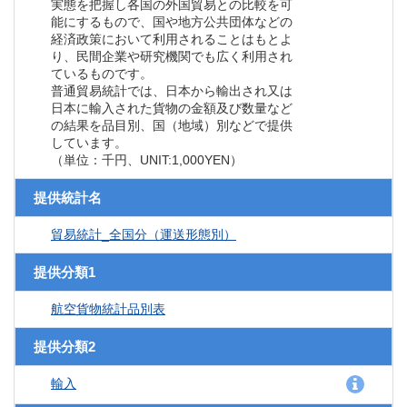
実態を把握し各国の外国貿易との比較を可
能にするもので、国や地方公共団体などの
経済政策において利用されることはもとよ
り、民間企業や研究機関でも広く利用され
ているものです。
普通貿易統計では、日本から輸出され又は
日本に輸入された貨物の金額及び数量など
の結果を品目別、国（地域）別などで提供
しています。
（単位：千円、UNIT:1,000YEN）
提供統計名
貿易統計_全国分（運送形態別）
提供分類1
航空貨物統計品別表
提供分類2
輸入