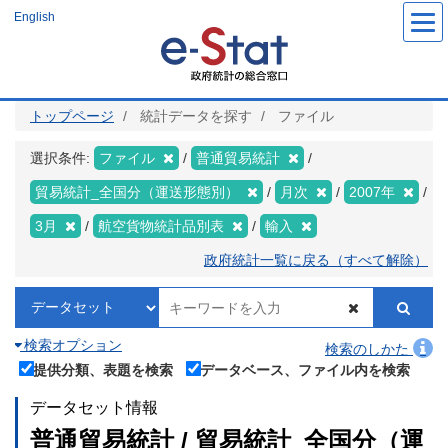
メ
English
イ
ン
コ
ン
テ
ン
ツ
トップページ
統計データを探す
ファイル
に
移
動
選択条件:
ファイル
普通貿易統計
貿易統計_全国分（運送形態別）
月次
2007年
3月
航空貨物統計品別表
輸入
政府統計一覧に戻る（すべて解除）
検索オプション
検索のしかた
提供分類、表題を検索
データベース、ファイル内を検索
データセット情報
普通貿易統計 / 貿易統計_全国分（運