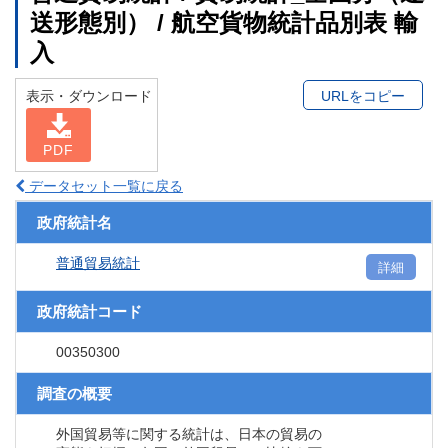
送形態別） / 航空貨物統計品別表 輸
入
表示・ダウンロード
URLをコピー
PDF
データセット一覧に戻る
政府統計名
普通貿易統計
詳細
政府統計コード
00350300
調査の概要
外国貿易等に関する統計は、日本の貿易の