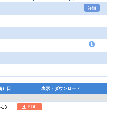
詳細
新）日
表示・ダウンロード
PDF
-13