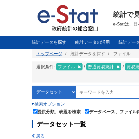
メ
イ
ン
統計で
コ
ン
テ
e-Stat
ン
ツ
に
移
統計データを探す
統計データの活用
統計デー
動
トップページ
統計データを探す
ファイル
選択条件:
ファイル
普通貿易統計
貿易
検索オプション
提供分類、表題を検索
データベース、ファイル
データセット一覧
戻る