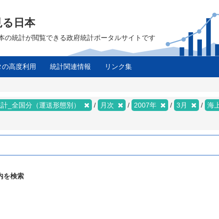
見る日本
は、日本の統計が閲覧できる政府統計ポータルサイトです
タの高度利用
統計関連情報
リンク集
統計_全国分（運送形態別）
月次
2007年
3月
海
内を検索