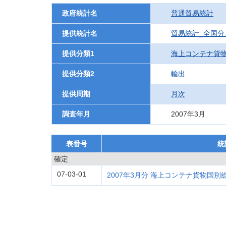
政府統計名
普通貿易統計
提供統計名
貿易統計_全国分
提供分類1
海上コンテナ貨
提供分類2
輸出
提供周期
月次
調査年月
2007年3月
表番号
統
確定
07-03-01
2007年3月分 海上コンテナ貨物国別総