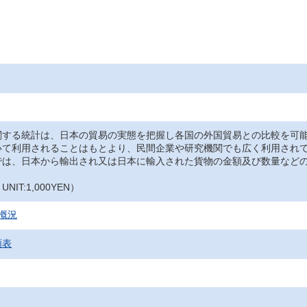
関する統計は、日本の貿易の実態を把握し各国の外国貿易との比較を可
いて利用されることはもとより、民間企業や研究機関でも広く利用され
では、日本から輸出され又は日本に輸入された貨物の金額及び数量など
IT:1,000YEN）
概況
額表