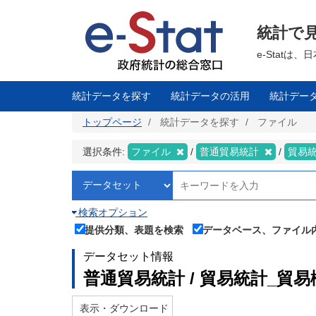
メ
イ
ン
統計で
コ
ン
テ
e-Stat
ン
ツ
に
移
統計データを探す
統計データの活用
統計デー
動
トップページ
統計データを探す
ファイル
選択条件:
ファイル
普通貿易統計
貿易
検索オプション
提供分類、表題を検索
データベース、ファイル
データセット情報
普通貿易統計 / 貿易統計_貿易
表示・ダウンロード