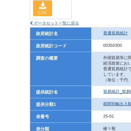
CSV
データセット一覧に戻る
普通貿易統計
政府統計名
00350300
政府統計コード
外国貿易等に
調査の概要
経済政策にお
普通貿易統計
しています。
（単位：千円、UN
貿易統計_貿易
提供統計名
税関別輸出入
提供分類1
25-01
表番号
確々報
表分類