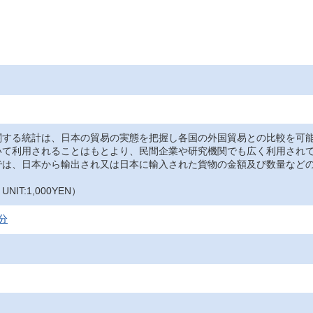
関する統計は、日本の貿易の実態を把握し各国の外国貿易との比較を可
いて利用されることはもとより、民間企業や研究機関でも広く利用され
では、日本から輸出され又は日本に輸入された貨物の金額及び数量など
IT:1,000YEN）
分