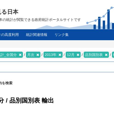
見る日本
は、日本の統計が閲覧できる政府統計ポータルサイトです
タの高度利用
統計関連情報
リンク集
統計_全国分
月次
2013年
12月
品別国別表
内を検索
 / 品別国別表 輸出