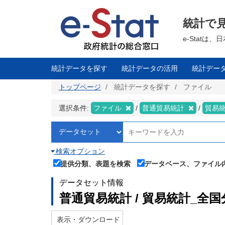
メ
イ
ン
統計で
コ
ン
テ
e-Stat
ン
ツ
に
移
統計データを探す
統計データの活用
統計デー
動
トップページ
統計データを探す
ファイル
選択条件:
ファイル
普通貿易統計
貿易
検索オプション
提供分類、表題を検索
データベース、ファイル
データセット情報
普通貿易統計 / 貿易統計_全国分
表示・ダウンロード