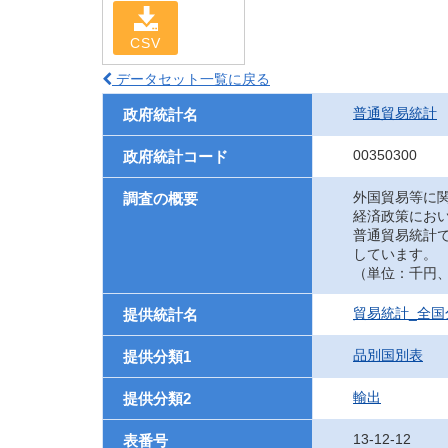
CSV
データセット一覧に戻る
普通貿易統計
政府統計名
00350300
政府統計コード
外国貿易等に
調査の概要
経済政策にお
普通貿易統計
しています。
（単位：千円、UN
貿易統計_全国
提供統計名
品別国別表
提供分類1
輸出
提供分類2
13-12-12
表番号