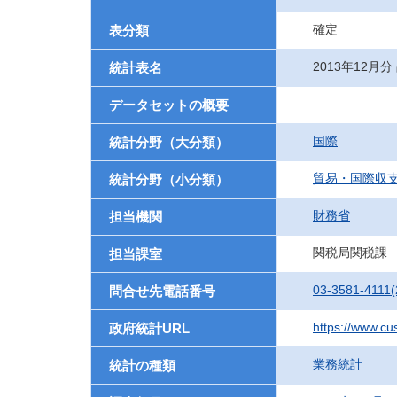
確定
表分類
2013年12月分
統計表名
データセットの概要
国際
統計分野（大分類）
貿易・国際収
統計分野（小分類）
財務省
担当機関
関税局関税課
担当課室
03-3581-4111(
問合せ先電話番号
https://www.cu
政府統計URL
業務統計
統計の種類