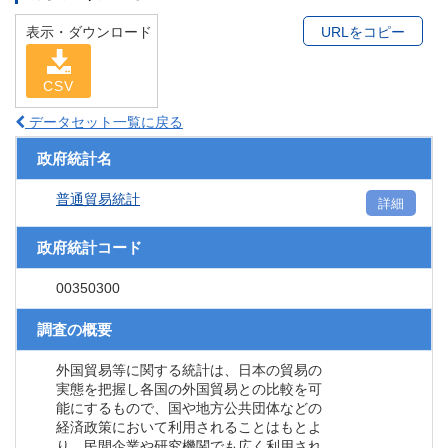
表示・ダウンロード
URLをコピー
CSV
データセット一覧に戻る
政府統計名
普通貿易統計
詳細
政府統計コード
00350300
調査の概要
外国貿易等に関する統計は、日本の貿易の
実態を把握し各国の外国貿易との比較を可
能にするもので、国や地方公共団体などの
経済政策において利用されることはもとよ
り、民間企業や研究機関でも広く利用され