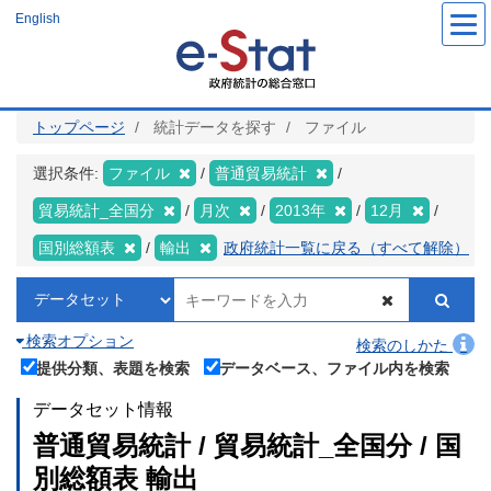
メ
English
イ
ン
コ
ン
テ
ン
ツ
トップページ
統計データを探す
ファイル
に
移
動
選択条件:
ファイル
普通貿易統計
貿易統計_全国分
月次
2013年
12月
国別総額表
輸出
政府統計一覧に戻る（すべて解除）
検索オプション
検索のしかた
提供分類、表題を検索
データベース、ファイル内を検索
データセット情報
普通貿易統計 / 貿易統計_全国分 / 国
別総額表 輸出