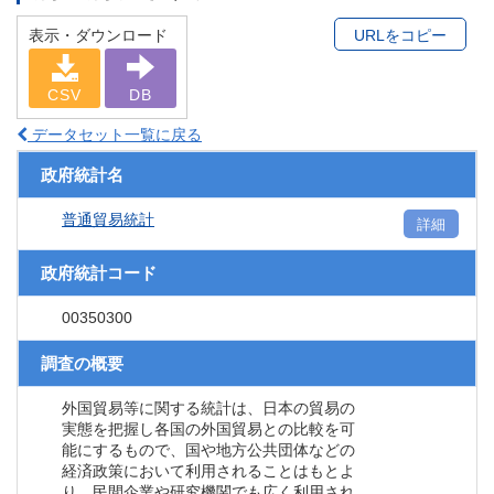
表示・ダウンロード
URLをコピー
CSV
DB
データセット一覧に戻る
政府統計名
普通貿易統計
詳細
政府統計コード
00350300
調査の概要
外国貿易等に関する統計は、日本の貿易の
実態を把握し各国の外国貿易との比較を可
能にするもので、国や地方公共団体などの
経済政策において利用されることはもとよ
り、民間企業や研究機関でも広く利用され