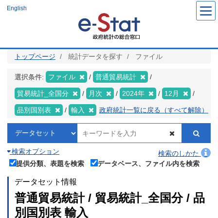
メ
English
イ
ン
コ
ン
テ
ン
ツ
トップページ
統計データを探す
ファイル
に
移
動
選択条件:
ファイル
普通貿易統計
貿易統計_全国分
月次
2024年
12月
品別国別表
輸入
政府統計一覧に戻る（すべて解除）
検索オプション
検索のしかた
提供分類、表題を検索
データベース、ファイル内を検索
データセット情報
普通貿易統計 / 貿易統計_全国分 / 品
別国別表 輸入