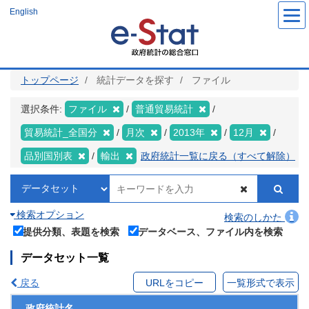
メ
English
イ
ン
コ
ン
テ
ン
ツ
トップページ
統計データを探す
ファイル
に
移
動
選択条件:
ファイル
普通貿易統計
貿易統計_全国分
月次
2013年
12月
品別国別表
輸出
政府統計一覧に戻る（すべて解除）
検索オプション
検索のしかた
提供分類、表題を検索
データベース、ファイル内を検索
データセット一覧
戻る
URLをコピー
一覧形式で表示
政府統計名