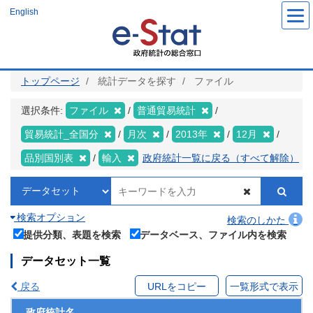
メ
English
イ
ン
コ
ン
テ
ン
ツ
トップページ
統計データを探す
ファイル
に
移
動
選択条件:
ファイル
普通貿易統計
貿易統計_全国分
月次
2013年
12月
品別国別表
輸入
政府統計一覧に戻る（すべて解除）
検索オプション
検索のしかた
提供分類、表題を検索
データベース、ファイル内を検索
データセット一覧
戻る
URLをコピー
一覧形式で表示
政府統計名