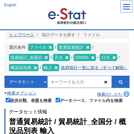
メ
English
イ
ン
コ
ン
テ
ン
ツ
トップページ
統計データを探す
ファイル
に
移
動
選択条件:
ファイル
普通貿易統計
貿易統計_全国分
月次
2008年
12月
概況品別表
輸入
政府統計一覧に戻る（すべて解除）
検索オプション
検索のしかた
提供分類、表題を検索
データベース、ファイル内を検索
データセット情報
普通貿易統計 / 貿易統計_全国分 / 概
況品別表 輸入