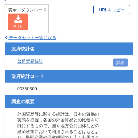
表示・ダウンロード
URLをコピー
PDF
データセット一覧に戻る
政府統計名
普通貿易統計
詳細
政府統計コード
00350300
調査の概要
外国貿易等に関する統計は、日本の貿易の
実態を把握し各国の外国貿易との比較を可
能にするもので、国や地方公共団体などの
経済政策において利用されることはもとよ
り、民間企業や研究機関でも広く利用され