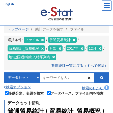
メ
English
イ
ン
コ
ン
テ
ン
ツ
トップページ
統計データを探す
ファイル
に
移
動
選択条件:
ファイル
普通貿易統計
貿易統計_貿易概況
月次
2017年
12月
地域(国)別輸出入時系列表
政府統計一覧に戻る（すべて解除）
検索オプション
検索のしかた
提供分類、表題を検索
データベース、ファイル内を検索
データセット情報
普通貿易統計 / 貿易統計_貿易概況 /