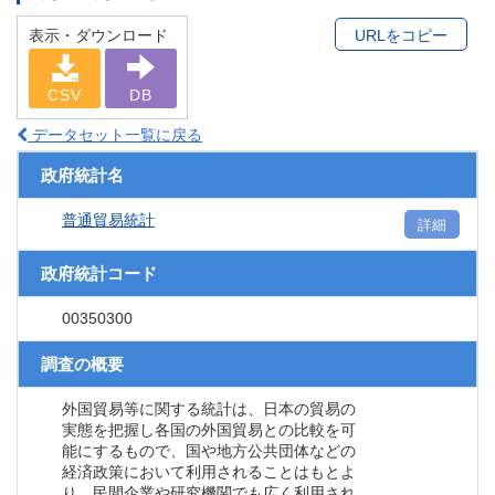
表示・ダウンロード
URLをコピー
CSV
DB
データセット一覧に戻る
政府統計名
普通貿易統計
詳細
政府統計コード
00350300
調査の概要
外国貿易等に関する統計は、日本の貿易の
実態を把握し各国の外国貿易との比較を可
能にするもので、国や地方公共団体などの
経済政策において利用されることはもとよ
り、民間企業や研究機関でも広く利用され