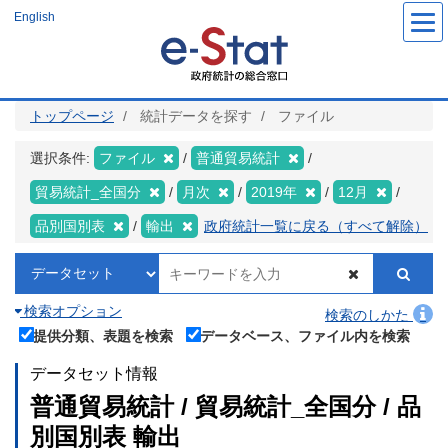
メ
English
イ
ン
コ
ン
テ
ン
ツ
トップページ
統計データを探す
ファイル
に
移
動
選択条件:
ファイル
普通貿易統計
貿易統計_全国分
月次
2019年
12月
品別国別表
輸出
政府統計一覧に戻る（すべて解除）
検索オプション
検索のしかた
提供分類、表題を検索
データベース、ファイル内を検索
データセット情報
普通貿易統計 / 貿易統計_全国分 / 品
別国別表 輸出