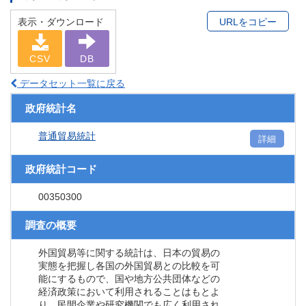
表示・ダウンロード
URLをコピー
CSV
DB
データセット一覧に戻る
政府統計名
普通貿易統計
詳細
政府統計コード
00350300
調査の概要
外国貿易等に関する統計は、日本の貿易の
実態を把握し各国の外国貿易との比較を可
能にするもので、国や地方公共団体などの
経済政策において利用されることはもとよ
り、民間企業や研究機関でも広く利用され