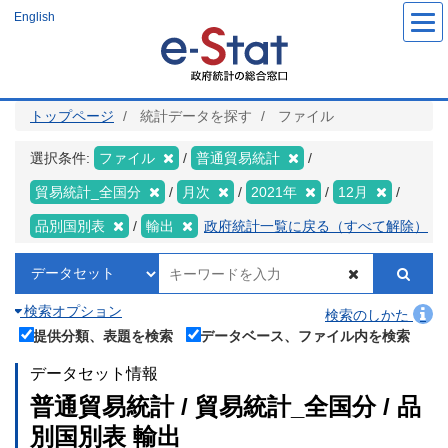
メ
English
イ
ン
コ
ン
テ
ン
ツ
トップページ
統計データを探す
ファイル
に
移
動
選択条件:
ファイル
普通貿易統計
貿易統計_全国分
月次
2021年
12月
品別国別表
輸出
政府統計一覧に戻る（すべて解除）
検索オプション
検索のしかた
提供分類、表題を検索
データベース、ファイル内を検索
データセット情報
普通貿易統計 / 貿易統計_全国分 / 品
別国別表 輸出