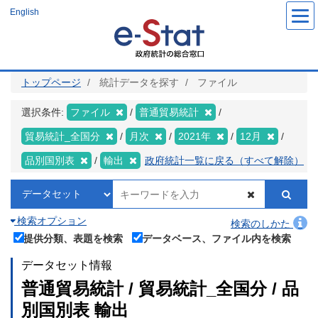
メ
English
イ
ン
コ
ン
テ
ン
ツ
トップページ
統計データを探す
ファイル
に
移
動
選択条件:
ファイル
普通貿易統計
貿易統計_全国分
月次
2021年
12月
品別国別表
輸出
政府統計一覧に戻る（すべて解除）
検索オプション
検索のしかた
提供分類、表題を検索
データベース、ファイル内を検索
データセット情報
普通貿易統計 / 貿易統計_全国分 / 品
別国別表 輸出