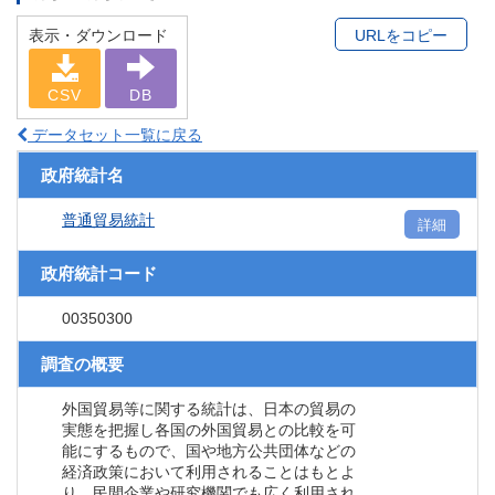
表示・ダウンロード
URLをコピー
CSV
DB
データセット一覧に戻る
政府統計名
普通貿易統計
詳細
政府統計コード
00350300
調査の概要
外国貿易等に関する統計は、日本の貿易の
実態を把握し各国の外国貿易との比較を可
能にするもので、国や地方公共団体などの
経済政策において利用されることはもとよ
り、民間企業や研究機関でも広く利用され