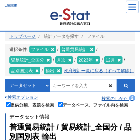
メ
English
イ
ン
コ
ン
テ
ン
ツ
トップページ
統計データを探す
ファイル
に
移
動
選択条件:
ファイル
普通貿易統計
貿易統計_全国分
月次
2023年
12月
品別国別表
輸出
政府統計一覧に戻る（すべて解除）
検索オプション
検索のしかた
提供分類、表題を検索
データベース、ファイル内を検索
データセット情報
普通貿易統計 / 貿易統計_全国分 / 品
別国別表 輸出