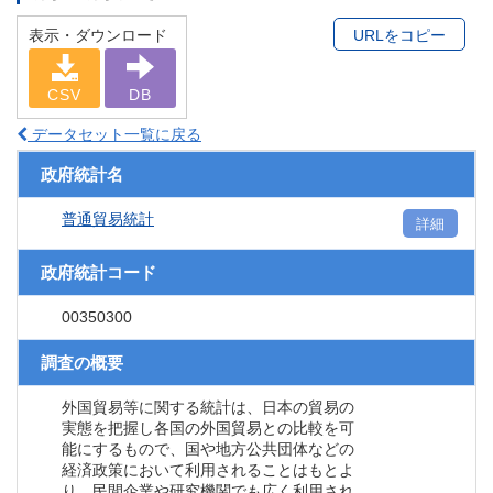
表示・ダウンロード
URLをコピー
CSV
DB
データセット一覧に戻る
政府統計名
普通貿易統計
詳細
政府統計コード
00350300
調査の概要
外国貿易等に関する統計は、日本の貿易の
実態を把握し各国の外国貿易との比較を可
能にするもので、国や地方公共団体などの
経済政策において利用されることはもとよ
り、民間企業や研究機関でも広く利用され