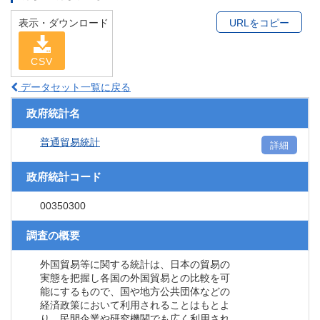
表示・ダウンロード
URLをコピー
CSV
データセット一覧に戻る
政府統計名
普通貿易統計
詳細
政府統計コード
00350300
調査の概要
外国貿易等に関する統計は、日本の貿易の
実態を把握し各国の外国貿易との比較を可
能にするもので、国や地方公共団体などの
経済政策において利用されることはもとよ
り、民間企業や研究機関でも広く利用され