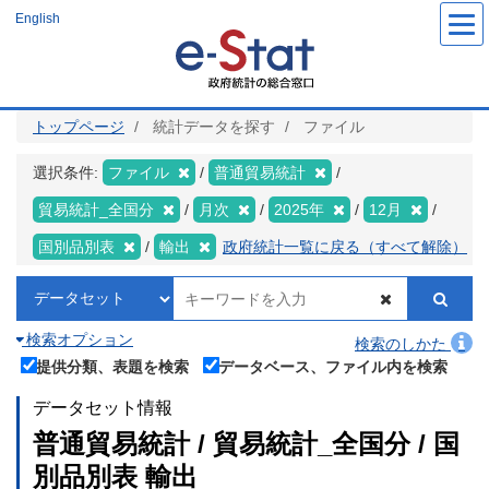
メ
English
イ
ン
コ
ン
テ
ン
ツ
トップページ
統計データを探す
ファイル
に
移
動
選択条件:
ファイル
普通貿易統計
貿易統計_全国分
月次
2025年
12月
国別品別表
輸出
政府統計一覧に戻る（すべて解除）
検索オプション
検索のしかた
提供分類、表題を検索
データベース、ファイル内を検索
データセット情報
普通貿易統計 / 貿易統計_全国分 / 国
別品別表 輸出