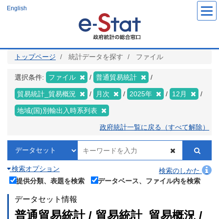
メ
English
イ
ン
コ
ン
テ
ン
ツ
トップページ
統計データを探す
ファイル
に
移
動
選択条件:
ファイル
普通貿易統計
貿易統計_貿易概況
月次
2025年
12月
地域(国)別輸出入時系列表
政府統計一覧に戻る（すべて解除）
検索オプション
検索のしかた
提供分類、表題を検索
データベース、ファイル内を検索
データセット情報
普通貿易統計 / 貿易統計_貿易概況 /