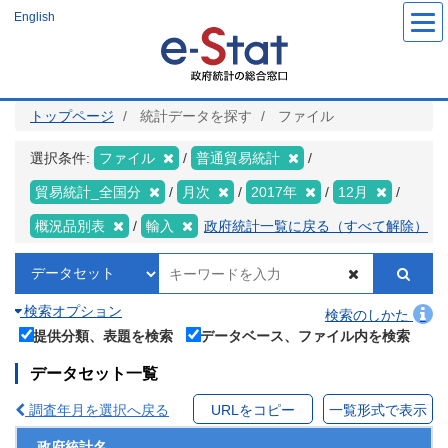
メ
English
イ
ン
コ
ン
テ
ン
ツ
トップページ
統計データを探す
ファイル
に
移
動
選択条件:
ファイル
普通貿易統計
貿易統計_全国分
月次
2017年
12月
概況品別表
輸入
政府統計一覧に戻る（すべて解除）
検索オプション
検索のしかた
提供分類、表題を検索
データベース、ファイル内を検索
データセット一覧
調査年月を選択へ戻る
URLをコピー
一覧形式で表示
政府統計名