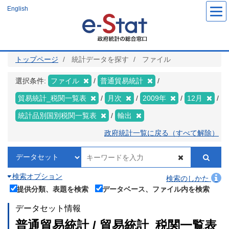
メ
English
イ
ン
コ
ン
テ
ン
ツ
トップページ
統計データを探す
ファイル
に
移
動
選択条件:
ファイル
普通貿易統計
貿易統計_税関一覧表
月次
2009年
12月
統計品別国別税関一覧表
輸出
政府統計一覧に戻る（すべて解除）
検索オプション
検索のしかた
提供分類、表題を検索
データベース、ファイル内を検索
データセット情報
普通貿易統計 / 貿易統計_税関一覧表