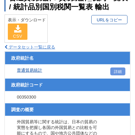
/ 統計品別国別税関一覧表 輸出
表示・ダウンロード
URLをコピー
CSV
データセット一覧に戻る
政府統計名
普通貿易統計
詳細
政府統計コード
00350300
調査の概要
外国貿易等に関する統計は、日本の貿易の
実態を把握し各国の外国貿易との比較を可
能にするもので、国や地方公共団体などの